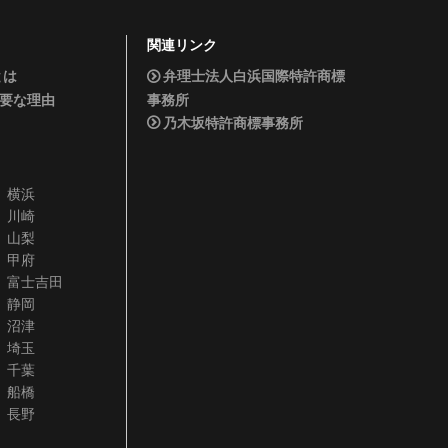
関連リンク
dとは
弁理士法人白浜国際特許商標
要な理由
事務所
乃木坂特許商標事務所
横浜
川崎
山梨
甲府
富士吉田
静岡
沼津
埼玉
千葉
船橋
長野