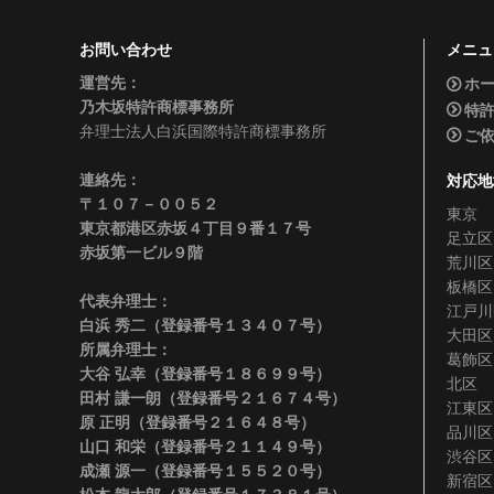
お問い合わせ
メニュ
運営先：
ホ
乃木坂特許商標事務所
特
弁理士法人白浜国際特許商標事務所
ご
連絡先：
対応地
〒１０７－００５２
東京
東京都港区赤坂４丁目９番１７号
足立区
赤坂第一ビル９階
荒川区
板橋区
代表弁理士：
江戸川
白浜 秀二（登録番号１３４０７号）
大田区
所属弁理士：
葛飾区
大谷 弘幸（登録番号１８６９９号）
北区
田村 謙一朗（登録番号
２１６７４
号）
江東区
原 正明（登録番号２１６４８号）
品川区
山口 和栄
（登録番号２１１４９号）
渋谷区
成瀬 源一
（登録番号１５５２０号）
新宿区