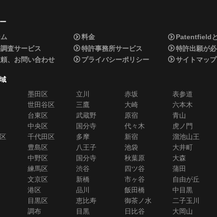
ー
ーム
料金
Patentfiel
許調査サービス
特許事務所サービス
特許出願が必
依頼、お問い合わせ
プライバシーポリシー
サイトマップ
域
墨田区
立川
赤坂
表参道
世田谷区
三鷹
大崎
六本木
台東区
武蔵野
原宿
青山
中央区
国分寺
代々木
虎ノ門
区
千代田区
多摩
新宿
溜池山王
豊島区
八王子
池袋
大井町
中野区
国分寺
秋葉原
大森
練馬区
渋谷
四ツ谷
蒲田
文京区
新橋
市ヶ谷
自由が丘
港区
品川
飯田橋
中目黒
目黒区
恵比寿
御茶ノ水
二子玉川
調布
目黒
日比谷
大岡山