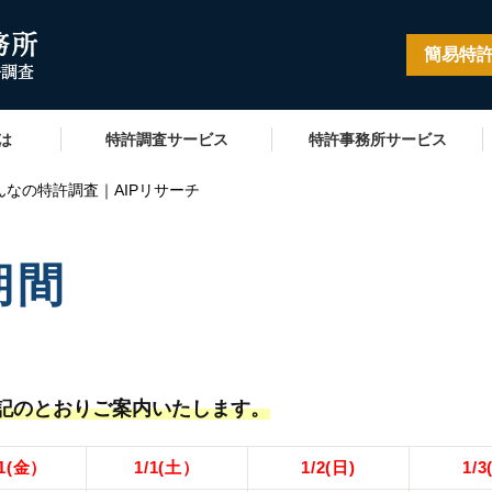
簡易特
とは
特許調査サービス
特許事務所サービス
みんなの特許調査｜AIPリサーチ
期間
記のとおりご案内いたします。
31(金）
1/1(土）
1/2(日)
1/3